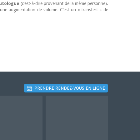
autologue
(c’est-à-dire provenant de la même personne).
ent une augmentation de volume. C’est un « transfert » de
)
PRENDRE RENDEZ-VOUS EN LIGNE