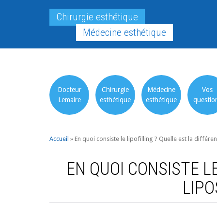
Chirurgie esthétique
Médecine esthétique
Docteur
Chirurgie
Médecine
Vos
Lemaire
esthétique
esthétique
questio
Accueil
»
En quoi consiste le lipofilling ? Quelle est la différ
EN QUOI CONSISTE LE
LIPO