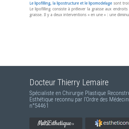
Le lipofilling, la lipostructure et le lipomodelage
sont tro
Le lipofilling consiste à prélever la graisse aux endroi
graisse. Il y a deux interventions « en une » : une dimin
Docteur Thierry Lemaire
Spécialiste en Chirurgie Plastique Reconstr
Esthétique reconnu par l'Ordre des Médecin
n°54461