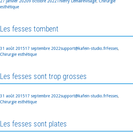
Publié
Auteur
Catégories
27 janvier 2020
9 octobre 2022
Thierry Lemaire
Visage
,
Chirurgie
le
esthétique
Les fesses tombent
Publié
Auteur
Catégories
31 août 2015
17 septembre 2022
support@kafein-studio.fr
Fesses
,
le
Chirurgie esthétique
Les fesses sont trop grosses
Publié
Auteur
Catégories
31 août 2015
17 septembre 2022
support@kafein-studio.fr
Fesses
,
le
Chirurgie esthétique
Les fesses sont plates