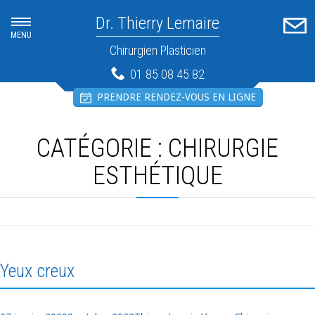
Dr. Thierry Lemaire
MENU
Chirurgien Plasticien
01 85 08 45 82
PRENDRE RENDEZ-VOUS EN LIGNE
CATÉGORIE :
CHIRURGIE
ESTHÉTIQUE
Yeux creux