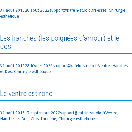
Publié
Auteur
Catégories
31 août 2015
20 août 2022
support@kafein-studio.fr
Fesses
,
Chirurgie
le
esthétique
Les hanches (les poignées d’amour) et le
dos
Publié
Auteur
Catégories
31 août 2015
28 février 2026
support@kafein-studio.fr
Ventre, Hanches
le
et Dos
,
Chirurgie esthétique
Le ventre est rond
Publié
Auteur
Catégories
31 août 2015
17 septembre 2022
support@kafein-studio.fr
Ventre,
le
Hanches et Dos
,
Chez l'homme
,
Chirurgie esthétique