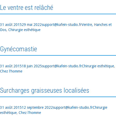
Le ventre est relâché
Publié
Auteur
Catégories
31 août 2015
29 mai 2022
support@kafein-studio.fr
Ventre, Hanches et
le
Dos
,
Chirurgie esthétique
Gynécomastie
Publié
Auteur
Catégories
31 août 2015
18 juin 2025
support@kafein-studio.fr
Chirurgie esthétique
,
le
Chez l'homme
Surcharges graisseuses localisées
Publié
Auteur
Catégories
31 août 2015
12 septembre 2022
support@kafein-studio.fr
Chirurgie
le
esthétique
,
Chez l'homme