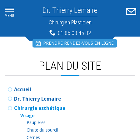
Dr. Thierry Lemaire
MENU
Chirurgien Plasticien
01 85 08 45 82
PRENDRE RENDEZ-VOUS EN LIGNE
PLAN DU SITE
Accueil
Dr. Thierry Lemaire
Chirurgie esthétique
Visage
Paupières
Chute du sourcil
Cernes