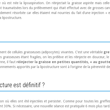
ù est née la lipoaspiration. On réinjectait la graisse aspirée mais celle
nt traumatisées lors du prélèvement qui était effectué avec de grosses can
apidement résorbée car elles étaient mal nourries du fait d’une injection 
a lipostructure.
ment de cellules graisseuses (adipocytes) vivantes. C’est une véritable
gre
les graisseuses étant fragiles, on les prélève et les réinjecte en douceur, 
nne, il faut
réinjecter la graisse en petites quantités, « au goutt
ionnements apportés par la lipostructure sont à l’origine de la pérennité de
ture est définitif ?
égion où elles ont été injectées et persister. Comme pour toutes les greffe
 30%. Si nécessaire, une nouvelle séance est pratiquée 6 mois plus tard. Ap