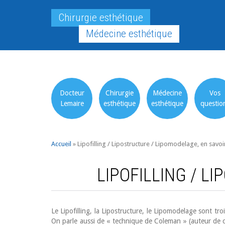
Chirurgie esthétique
Médecine esthétique
Docteur
Chirurgie
Médecine
Vos
Lemaire
esthétique
esthétique
questio
Accueil
»
Lipofilling / Lipostructure / Lipomodelage, en savoi
LIPOFILLING / L
Le Lipofilling, la Lipostructure, le Lipomodelage sont tr
On parle aussi de « technique de Coleman » (auteur de ce 