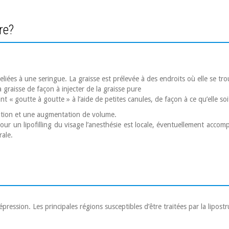
re?
eliées à une seringue. La graisse est prélevée à des endroits où elle se tr
 graisse de façon à injecter de la graisse pure
t « goutte à goutte » à l’aide de petites canules, de façon à ce qu’elle soit
ration et une augmentation de volume.
our un lipofilling du visage l’anesthésie est locale, éventuellement accomp
rale.
ession. Les principales régions susceptibles d’être traitées par la lipostr