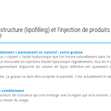
ostructure (lipofilling) et l’injection de produ
?
blement » permanent et naturel : votre graisse
que « copiant » l’acide hyaluronique que l’on trouve naturellement dans 
aut renouveler les injections d’acide hyluronique régulièrement, tous les 9
permettant d’apporter du volume de façon définitive ont quasiment d
antes. La graisse va donc être acceptée et persister. C’est actuellement l
 de comblement
 facteurs de croissance qui vont interagir avec la région qui va la recevoir.
au niveau du visage.