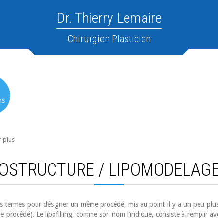
Dr. Thierry Lemaire
Chirurgien Plasticien
ns
r plus
IPOSTRUCTURE / LIPOMODELAGE
ois termes pour désigner un même procédé, mis au point il y a un peu plus
procédé). Le lipofilling, comme son nom l’indique, consiste à remplir avec