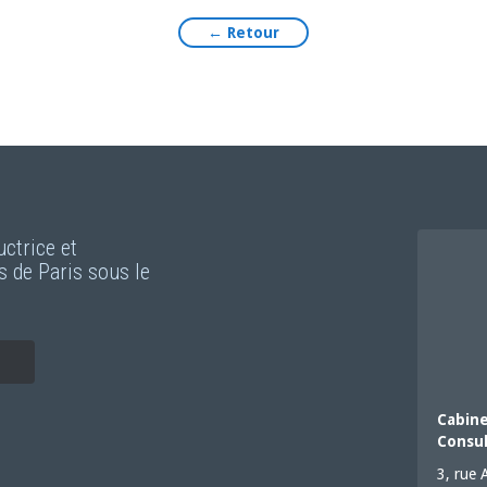
← Retour
uctrice et
s de Paris sous le
Cabin
Consul
3, rue 