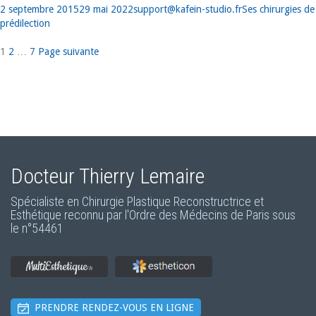
Publié
Auteur
Catégories
2 septembre 2015
29 mai 2022
support@kafein-studio.fr
Ses chirurgies de
le
prédilection
Page
Page
Page
1
2
…
7
Page suivante
Pagination
des
publications
Docteur Thierry Lemaire
Spécialiste en Chirurgie Plastique Reconstructrice et
Esthétique reconnu par l'Ordre des Médecins de Paris sous
le
n°54461
PRENDRE RENDEZ-VOUS EN LIGNE