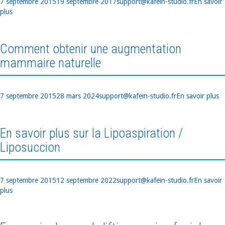
Publié
Auteur
Catégorie
7 septembre 2015
19 septembre 2017
support@kafein-studio.fr
En savoir
le
plus
Comment obtenir une augmentation
mammaire naturelle
Publié
Auteur
Catégories
7 septembre 2015
28 mars 2024
support@kafein-studio.fr
En savoir plus
le
En savoir plus sur la Lipoaspiration /
Liposuccion
Publié
Auteur
Catégorie
7 septembre 2015
12 septembre 2022
support@kafein-studio.fr
En savoir
le
plus