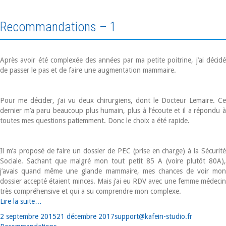
Recommandations – 1
Après avoir été complexée des années par ma petite poitrine, j’ai décidé
de passer le pas et de faire une augmentation mammaire.
Pour me décider, j’ai vu deux chirurgiens, dont le Docteur Lemaire. Ce
dernier m’a paru beaucoup plus humain, plus à l’écoute et il a répondu à
toutes mes questions patiemment. Donc le choix a été rapide.
Il m’a proposé de faire un dossier de PEC (prise en charge) à la Sécurité
Sociale. Sachant que malgré mon tout petit 85 A (voire plutôt 80A),
j’avais quand même une glande mammaire, mes chances de voir mon
dossier accepté étaient minces. Mais j’ai eu RDV avec une femme médecin
très compréhensive et qui a su comprendre mon complexe.
Lire la suite…
Publié
Auteur
Catégories
2 septembre 2015
21 décembre 2017
support@kafein-studio.fr