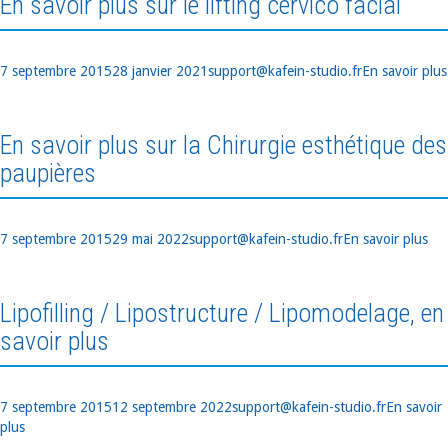
En savoir plus sur le lifting cervico facial
Publié
Auteur
Catégories
7 septembre 2015
28 janvier 2021
support@kafein-studio.fr
En savoir plus
le
En savoir plus sur la Chirurgie esthétique des
paupières
Publié
Auteur
Catégories
7 septembre 2015
29 mai 2022
support@kafein-studio.fr
En savoir plus
le
Lipofilling / Lipostructure / Lipomodelage, en
savoir plus
Publié
Auteur
Catégorie
7 septembre 2015
12 septembre 2022
support@kafein-studio.fr
En savoir
le
plus