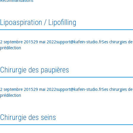
le
Recommandations
Lipoaspiration / Lipofilling
Publié
Auteur
Catégories
2 septembre 2015
29 mai 2022
support@kafein-studio.fr
Ses chirurgies de
le
prédilection
Chirurgie des paupières
Publié
Auteur
Catégories
2 septembre 2015
29 mai 2022
support@kafein-studio.fr
Ses chirurgies de
le
prédilection
Chirurgie des seins